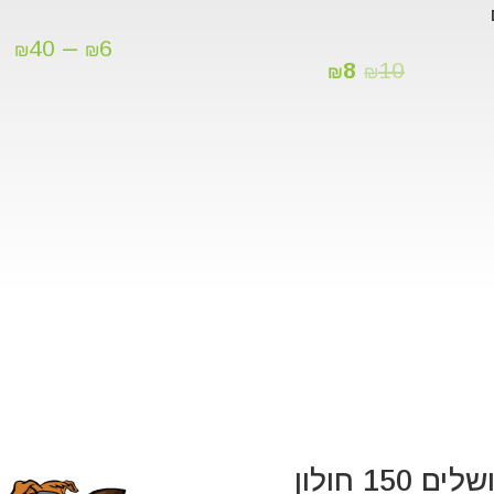
–
40
6
₪
₪
8
10
₪
₪
 150 חולון