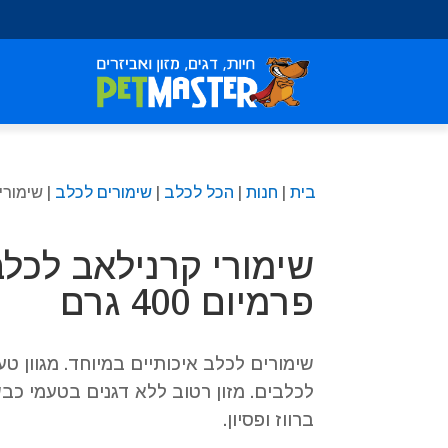
שִׂים
לֵב:
בְּאֲתָר
זֶה
מֻפְעֶלֶת
מַעֲרֶכֶת
נָגִישׁ
בִּקְלִיק
בית
|
חנות
|
הכל לכלב
|
שימורים לכלב
| שימורי 
הַמְּסַיַּעַת
לִנְגִישׁוּת
הָאֲתָר.
שימורי קרנילאב לכלב
לְחַץ
Control-
פרמיום 400 גרם
F11
לְהַתְאָמַת
הָאֲתָר
שימורים לכלב איכותיים במיוחד. מגוון טע
לְעִוְורִים
לכלבים. מזון רטוב ללא דגנים בטעמי כבש,
הַמִּשְׁתַּמְּשִׁים
ברווז ופסיון.
בְּתוֹכְנַת