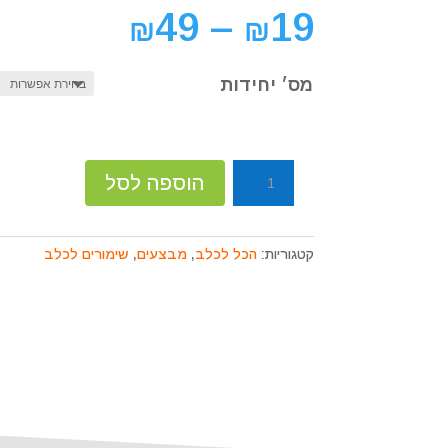
קוֹרֵא־מָסָךְ;
49
–
19
₪
₪
לְחַץ
Control-
F10
מס׳ יחידות
לִפְתִיחַת
תַּפְרִיט
נְגִישׁוּת.
כמות
הוספה לסל
של
שימורי
קרנילאב
קטגוריות:
הכל לכלב
,
מבצעים
,
שימורים לכלב
לכלב
סופר
פרמיום
400
גרם