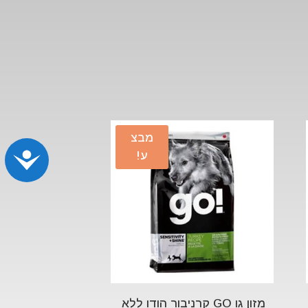
מבצ
נג
ע!
מזון גו GO קרניבור הודו ללא