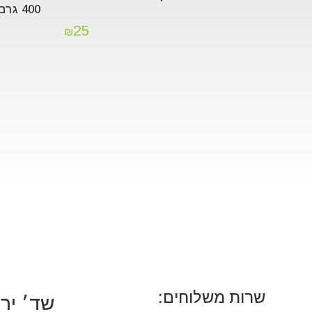
400 גרם
25
₪
שרות משלוחים:
שד׳ ירושלים