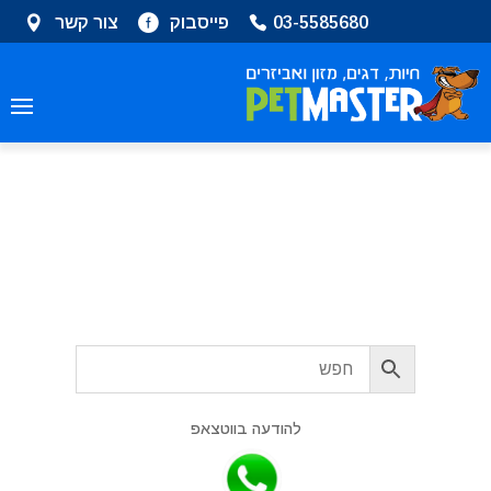
שִׂים
03-5585680
פייסבוק
צור קשר
לֵב:
בְּאֲתָר
זֶה
מֻפְעֶלֶת
מַעֲרֶכֶת
נָגִישׁ
בִּקְלִיק
הַמְּסַיַּעַת
לִנְגִישׁוּת
פט מאסטר – חולון
הָאֲתָר.
להודעה בווטצאפ