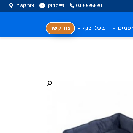
03-5585680
פייסבוק
צור קשר
סמים
בעלי כנף
צור קשר