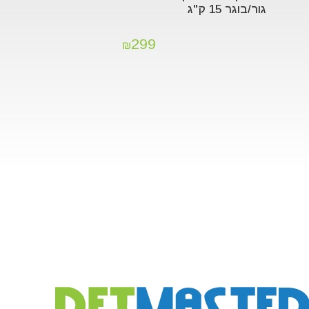
גור/בוגר 15 ק"ג
299
₪