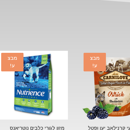
מבצ
מבצ
ע!
ע!
י קרנילאב יען ופטל
מזון לגורי כלבים נוטריאנס