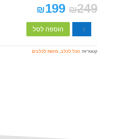
קוֹרֵא־מָסָךְ;
199
249
₪
₪
לְחַץ
Control-
F10
כמות
הוספה לסל
לִפְתִיחַת
של
תַּפְרִיט
מיטת
נְגִישׁוּת.
קומפורט
קטגוריות:
הכל לכלב
,
מיטות לכלבים
מרובעת
כחולה
80/60/20