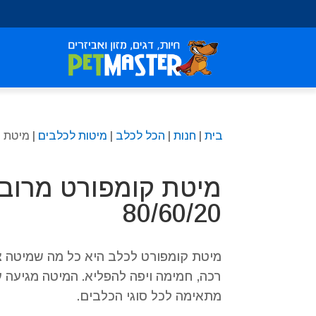
שִׂים
לֵב:
בְּאֲתָר
זֶה
מֻפְעֶלֶת
מַעֲרֶכֶת
נָגִישׁ
בִּקְלִיק
בית
|
חנות
|
הכל לכלב
|
מיטות לכלבים
| מיטת קו
הַמְּסַיַּעַת
לִנְגִישׁוּת
הָאֲתָר.
מיטת קומפורט מרוב
לְחַץ
Control-
80/60/20
F11
לְהַתְאָמַת
הָאֲתָר
מיטת קומפורט לכלב היא כל מה שמיטה צר
לְעִוְורִים
רכה, חמימה ויפה להפליא. המיטה מגיעה 
הַמִּשְׁתַּמְּשִׁים
מתאימה לכל סוגי הכלבים.
בְּתוֹכְנַת