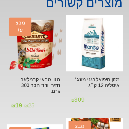
מוצרים קשורים
מבצ
ע!
מזון היפואלרגני מונג׳
מזון טבעי קרנילאב
איטליה 12 ק״ג
חזיר וורד הבר 300
גרם.
309
₪
19
25
₪
₪
מבצ