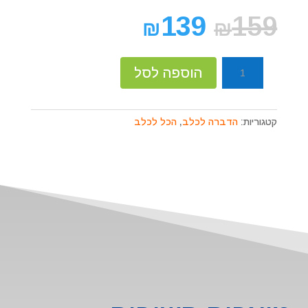
139
159
₪
₪
כמות
הוספה לסל
של
תרסיס
אולטרה
קטגוריות:
הדברה לכלב
,
הכל לכלב
שילד
נגד
מזיקים
בכלב
448
מ"ל