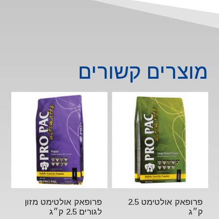
ווילד
סלמון
לכלב
ללא
דגנים
12
מוצרים קשורים
ק"ג
פרופאק אולטימט 2.5
פרופאק אולטימט מזון
ק״ג
לגורים 2.5 ק״ג