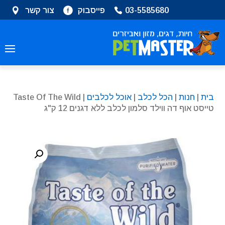
שִׂים
03-5585680
פייסבוק
צור קשר
לֵב:
בְּאֲתָר
זֶה
מֻפְעֶלֶת
מַעֲרֶכֶת
נָגִישׁ
בִּקְלִיק
בית
|
חנות
|
הכל לכלב
|
אוכל לכלבים
| Taste Of The Wild
הַמְּסַיַּעַת
טייסט אוף דה ווילד סלמון לכלב ללא דגנים 12 ק"ג
לִנְגִישׁוּת
הָאֲתָר.