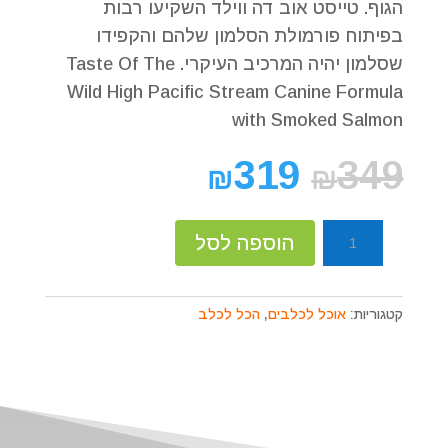
הגוף. טייסט אוב דה ווילד השקיעו רבות
בפיתוח פורמולת הסלמון שלהם והקפידו
שסלמון יהיה המרכיב העיקרי. Taste Of The
Wild High Pacific Stream Canine Formula
with Smoked Salmon
319
349
₪
₪
כמות
הוספה לסל
של
Taste
Of
קטגוריות:
אוכל לכלבים
,
הכל לכלב
The
Wild
טייסט
אוף
דה