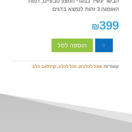
הבשר עשיר בנוגדי חמצון טבעיים, רמות
האומגה 3 זהות לנמצא בדגים
399
₪
כמות
הוספה לסל
של
קרנילאב
-
קטגוריות:
אוכל לכלבים
,
הכל לכלב
,
קרנילאב כלב
מזון
יבש
לכלבים
בוגרים
-
בשר
אייל
12
ק״ג