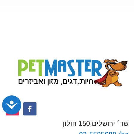
נג
שד׳ ירושלים 150 חולון