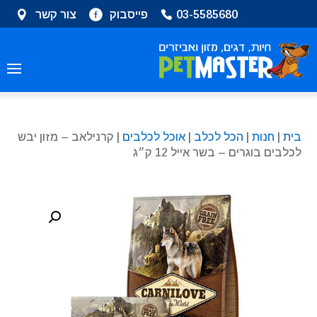
שִׂים
03-5585680
פייסבוק
צור קשר
לֵב:
בְּאֲתָר
זֶה
מֻפְעֶלֶת
מַעֲרֶכֶת
נָגִישׁ
בִּקְלִיק
בית
|
חנות
|
הכל לכלב
|
אוכל לכלבים
| קרנילאב – מזון יבש
הַמְּסַיַּעַת
לכלבים בוגרים – בשר אייל 12 ק״ג
לִנְגִישׁוּת
הָאֲתָר.