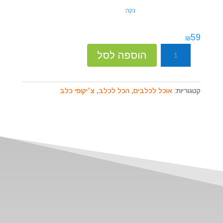
נקה
59
₪
כמות
הוספה לסל
של
ציקופי
עוף
קטגוריות:
אוכל לכלבים
,
הכל לכלב
,
צ׳יקופי כלב
ללא
גלוטן