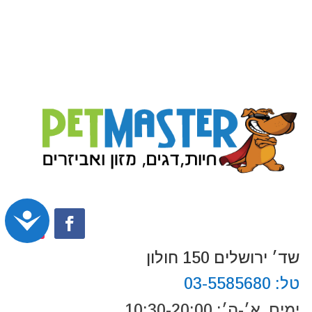
נג
שד׳ ירושלים 150 חולון
טל:
03-5585680
ימים א׳-ה׳: 10:30-20:00