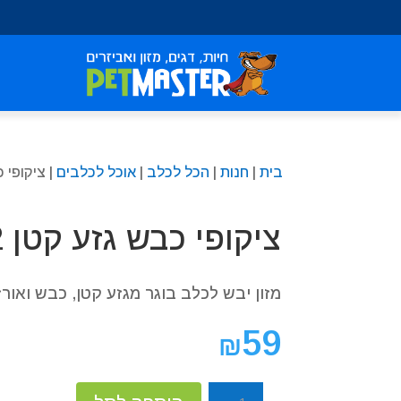
שִׂים
לֵב:
בְּאֲתָר
זֶה
מֻפְעֶלֶת
מַעֲרֶכֶת
נָגִישׁ
בִּקְלִיק
בית
|
חנות
|
הכל לכלב
|
אוכל לכלבים
| ציקופי כב
הַמְּסַיַּעַת
לִנְגִישׁוּת
הָאֲתָר.
ציקופי כבש גזע קטן 2 ק״ג
לְחַץ
Control-
F11
מזון יבש לכלב בוגר מגזע קטן, כבש ואורז,
לְהַתְאָמַת
הָאֲתָר
59
₪
לְעִוְורִים
הַמִּשְׁתַּמְּשִׁים
בְּתוֹכְנַת
כמות