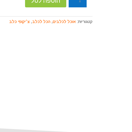
הוספה לסל
קוֹרֵא־מָסָךְ;
של
לְחַץ
ציקופי
Control-
כבש
F10
קטגוריות:
אוכל לכלבים
,
הכל לכלב
,
צ׳יקופי כלב
גזע
לִפְתִיחַת
קטן
תַּפְרִיט
נְגִישׁוּת.
2
ק״ג