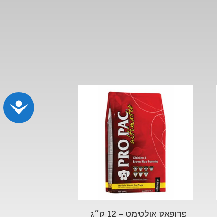
נג
פרופאק אולטימט – 12 ק״ג