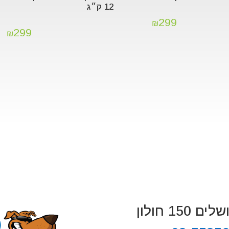
12 ק״ג
299
₪
299
₪
 150 חולון