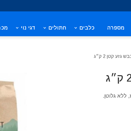
מספרה
כלבים
חתולים
דגי נוי
מכר
ש גזע קטן 2 ק״ג
 ללא גלוטן.