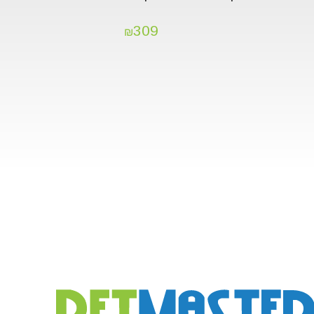
309
₪