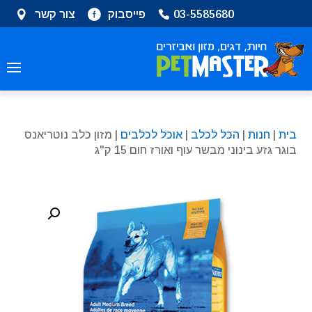
שִׂים
03-5585680
פייסבוק
צור קשר
לֵב:
בְּאֲתָר
זֶה
מֻפְעֶלֶת
מַעֲרֶכֶת
נָגִישׁ
בִּקְלִיק
בית
|
חנות
|
הכל לכלב
|
אוכל לכלבים
| מזון כלב נוטריאנס
הַמְּסַיַּעַת
בוגר גזע בינוני מבשר עוף ואורז חום 15 ק"ג
לִנְגִישׁוּת
הָאֲתָר.