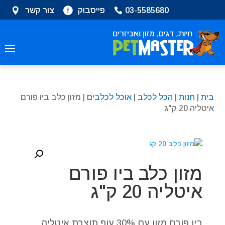
שִׂים
03-5585680
פייסבוק
צור קשר
לֵב:
בְּאֲתָר
זֶה
מֻפְעֶלֶת
מַעֲרֶכֶת
נָגִישׁ
בִּקְלִיק
בית
|
חנות
|
הכל לכלב
|
אוכל לכלבים
| מזון כלב ביו פורם
הַמְּסַיַּעַת
איטליה 20 ק"ג
לִנְגִישׁוּת
הָאֲתָר.
מזון כלב ביו פורם
איטליה 20 ק"ג
ביו פורם מזון עם 30% עוף תוצרת איטליה