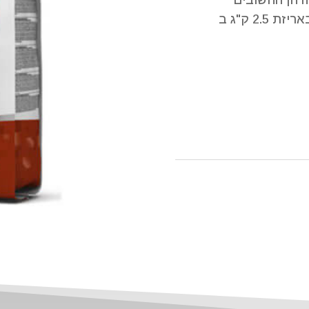
זרחן החשובים
להתפתחות תקינה של שרירי הגור. מגיע באריזת 2.5 ק"ג ב