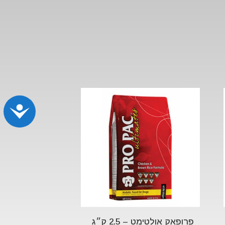
נג
פרופאק אולטימט – 2.5 ק״ג