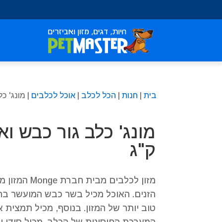
שִׂים
לֵב:
בְּאֲתָר
זֶה
מֻפְעֶלֶת
מַעֲרֶכֶת
נָגִישׁ
בִּקְלִיק
בית
|
חנות
|
הכל לכלב
|
אוכל לכלבים
| מונג' כלב ג
הַמְּסַיַּעַת
לִנְגִישׁוּת
הָאֲתָר.
לְחַץ
Control-
ק"ג
F11
לְהַתְאָמַת
הָאֲתָר
מזון לכלבים מב
לְעִוְורִים
הזנים. האוכל מכיל בשר כבש המועשר בחל
הַמִּשְׁתַּמְּשִׁים
טוב יותר של המזון. בנוסף, מכיל תמצית 
בְּתוֹכְנַת