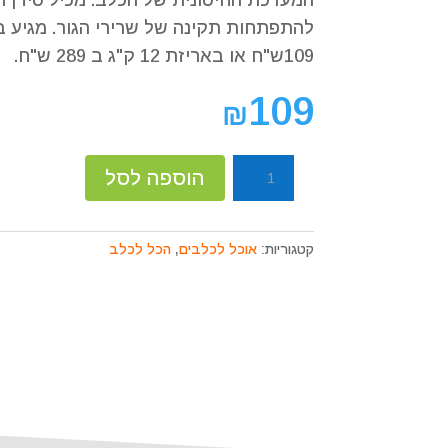
המערכת החיסונית של הכלב. מכיל סידן ו
קוֹרֵא־מָסָךְ;
לְחַץ
Control-
109ש"ח או באריזת 12 ק"ג ב 289 ש"ח.
F10
לִפְתִיחַת
109
₪
תַּפְרִיט
נְגִישׁוּת.
כמות
הוספה לסל
של
מונג'
כלב
קטגוריות:
אוכל לכלבים
,
הכל לכלב
גור
כבש
ואורז
12/2.5
ק"ג