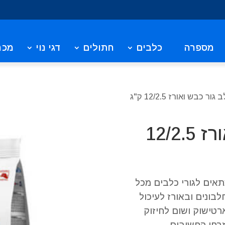
מספרה
כלבים
חתולים
דגי נוי
מכר
ור כבש ואורז 12/2.5 ק"ג
מונג' כלב גור כבש ואורז 12/2.5
ית חברת Monge המזון מתאים לגורי כלבים מכל
בונים ובאורז לעיכול
ארטישוק ושום לחיזוק