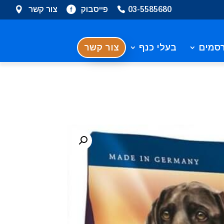
03-5585680
פייסבוק
צור קשר
סמים
בעלי כנף
צור קשר