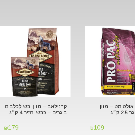
אולטימט – מזון
קרנילאב – מזון יבש לכלבים
2 ק״ג
בוגרים – כבש וחזיר 4 ק״ג
179
109
₪
₪