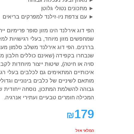
► מאוזן ובעל נעכלות גבוהה
קוֹרֵא־מָסָךְ;
לְחַץ
► מתכונים נטולי גלוטן
Control-
► עם צדפת ניו-זילנד למפרקים בריאים
F10
לִפְתִיחַת
הפי דוג אירלנד הינו מזון סופר פרימיום יי
תַּפְרִיט
שמחפשים מזון מיוחד, בעלי רגישויות למזו
נְגִישׁוּת.
בררנים. הפי דוג אירלנד משלב סלמון מעו
שנבחרו בקפידה (שאינם כוללים חלבון מט
סויה או חיטה), שיטות ייצור מיוחדות לקב
איכותיים המתאימים גם לכלבים בעלי רגיש
מותאם לשיניים של כלבים בינוניים וגדול
גבוהה להשלמת המתכון, נוסחה ייחודית של
המכילה חומרים טבעיים ועתירי אנרגיה.
179
₪
המלאי אזל