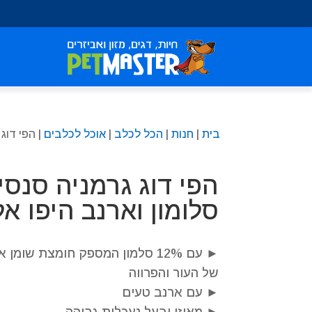
שִׂים
לֵב:
בְּאֲתָר
זֶה
מֻפְעֶלֶת
מַעֲרֶכֶת
נָגִישׁ
בִּקְלִיק
בית
|
חנות
|
הכל לכלב
|
אוכל לכלבים
| הפי דוג 
הַמְּסַיַּעַת
לִנְגִישׁוּת
הָאֲתָר.
הפי דוג גרמניה סנסי
לְחַץ
Control-
סלומון וארנב היפו אלרגני
F11
לְהַתְאָמַת
הָאֲתָר
לְעִוְורִים
של העור והפרווה
הַמִּשְׁתַּמְּשִׁים
► עם ארנב טעים
בְּתוֹכְנַת