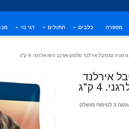
מספרה
כלבים
חתולים
דגי נוי
מכר
גרמניה סנסיבל אירלנד סלומון וארנב היפו אלרגני. 4 ק"ג
בל אירלנד
. 4 ק"ג
► עם 12% סלמון המספק חומצת שומן אומגה 3 לטיפוח מושלם