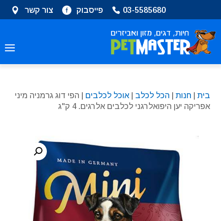
שִׂים
03-5585680
פייסבוק
צור קשר
לֵב:
בְּאֲתָר
זֶה
מֻפְעֶלֶת
מַעֲרֶכֶת
נָגִישׁ
בִּקְלִיק
בית
|
חנות
|
הכל לכלב
|
אוכל לכלבים
| הפי דוג גרמניה מיני
הַמְּסַיַּעַת
אפריקה יען היפואלרגני לכלבים אלרגים. 4 ק"ג
לִנְגִישׁוּת
הָאֲתָר.