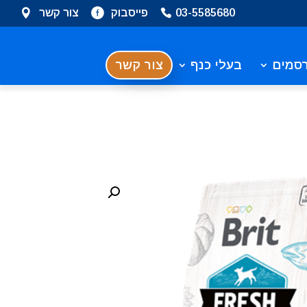
03-5585680
פייסבוק
צור קשר
סמים
בעלי כנף
צור קשר