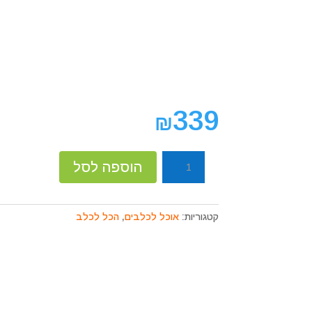
339
₪
כמות
הוספה לסל
של
בריט
פרש
קטגוריות:
אוכל לכלבים
,
הכל לכלב
דג
ודלעת
היפו
אלרגני
לכלבים