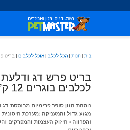
שִׂים
לֵב:
בְּאֲתָר
זֶה
מֻפְעֶלֶת
מַעֲרֶכֶת
נָגִישׁ
בִּקְלִיק
בית
|
חנות
|
הכל לכלב
|
אוכל לכלבים
| בריט פרש
הַמְּסַיַּעַת
לִנְגִישׁוּת
הָאֲתָר.
בריט פרש דג ודלעת ה
לְחַץ
Control-
לכלבים בוגרים 12 ק”ג
F11
לְהַתְאָמַת
הָאֲתָר
נוסחת מזון סופר פרימיום מבוססת דג 
לְעִוְורִים
מגזע גדול והמעניקה :מערכת חיסונית 
הַמִּשְׁתַּמְּשִׁים
והפרווה • חיזוק העצמות והמפרקים והש
בְּתוֹכְנַת