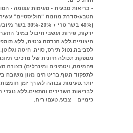
והחניכיים.
קוֹרֵא־מָסָךְ;
לְחַץ
• בריאות טבעית • טעימות עצומה • הטו
Control-
הטבע•סדרת מזונות “הוליסטיים” עשיר 
F10
(40% בשר טרי + 20%
לִפְתִיחַת
ירקות, פירות ועשבי תיבול במינ’ התער
תַּפְרִיט
נְגִישׁוּת.
חיצוניים.ללא הנדסה גנטית, ללא תוספי
לסביבה.נטול תירס, סויה, חיטה וגלוטן.
מספקת תכולה חיונית של מרכיבי תזונה ח
פחמימה, ויטמינים ומינרלים) בצורה מא
לתפקוד הגוף.בריט הינו מזון משובח ב
יותר.טעימות גבוהה לאורך זמן חומצות 
לבריאות השרירים והתאים.ללא נוגדי ח
כימיים – צבע/ טעם/ ריח.