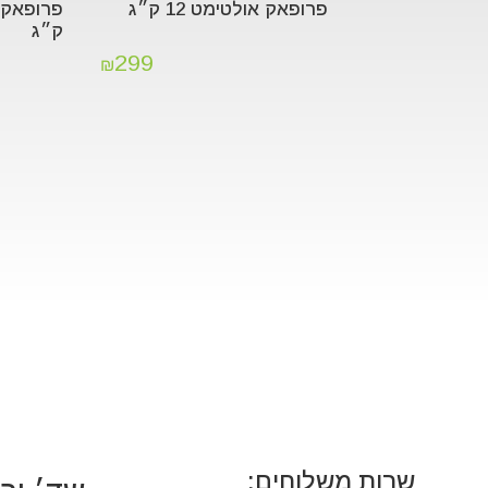
פרופאק אולטימט 12 ק״ג
ק״ג
299
₪
שרות משלוחים: