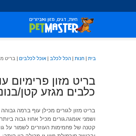
שִׂים
לֵב:
בְּאֲתָר
זֶה
מֻפְעֶלֶת
מַעֲרֶכֶת
נָגִישׁ
בִּקְלִיק
בית
|
חנות
|
הכל לכלב
|
אוכל לכלבים
| בריט מזו
הַמְּסַיַּעַת
לִנְגִישׁוּת
הָאֲתָר.
בריט מזון פרימיום עו
לְחַץ
Control-
כלבים מגזע קטן/בנוני/גדו
F11
לְהַתְאָמַת
הָאֲתָר
בריט מזון לגורים מכילן עוף ברמה גבוהה ב
לְעִוְורִים
ושמני אומגה.גורים מכיל אחוז גבוה ביותר
הַמִּשְׁתַּמְּשִׁים
קטנה של פחמימות העוזרים לשמור על גור
בְּתוֹכְנַת