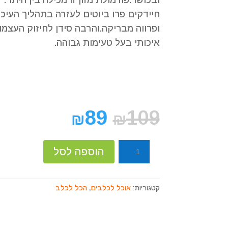
ובכושר.פורמולת מזון זו מכילה בין היתר:
קוֹרֵא־מָסָךְ;
לְחַץ
חיידקים פרו ביוטים לעזרה בתהליך העיכו
Control-
ופרווה מבריקה.והרבה סידן לחיזוק העצמות
F10
איכותי בעל טעימות גבוהה.
לִפְתִיחַת
תַּפְרִיט
נְגִישׁוּת.
89
109
₪
₪
כמות
הוספה לסל
של
בריט
מזון
קטגוריות:
אוכל לכלבים
,
הכל לכלב
פרימיום
עוף
לגורי