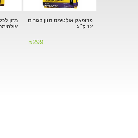
פרופאק אולטימט מזון לגורים
מזון לכ
12 ק״ג
אולטימט 12 ק
299
₪