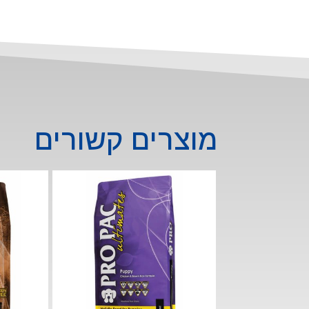
כלבים
מגזע
קטן/בנוני/גדול
3
ק"ג
מוצרים קשורים