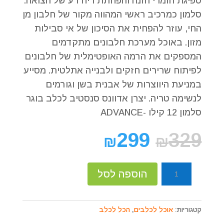
ספיגת חומרי הזנה והפחתת ריח רע של הצואה.
סלמון כמרכיב ראשי המהווה מקור של חלבון מן
החי, עוזר להפחית את הסיכון של אי סבילות
מזון. באוכל מערכת חלבונים מתקדמים
המספקים את הרמה האופטימלית של חלבונים
לפיתוח שרירים חזקים ולבנייה אתלטית. מסייע
במניעת היווצרות של אבנית בשן וגורמים
לנשימה טריה. יצרן אדוונס סנסטיב לכלב בוגר
סלמון 12 קילו -ADVANCE
299
329
₪
₪
כמות
הוספה לסל
של
אדוונס
סלמון
קטגוריות:
אוכל לכלבים
,
הכל לכלב
סנסטיב