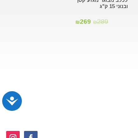
לכלב מבוגר מגזע קטן
ובנוני 15 ק"ג
269
289
₪
₪
נג