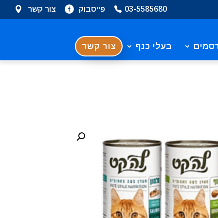
03-5585680
פייסבוק
צור קשר
סמים
בעלי כנף
צור קשר