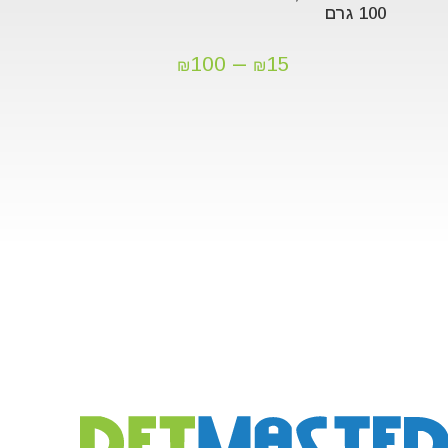
100 גרם
–
100
15
₪
₪