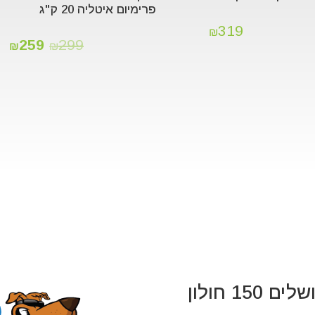
פרימיום איטליה 20 ק"ג
319
₪
259
299
₪
₪
 150 חולון