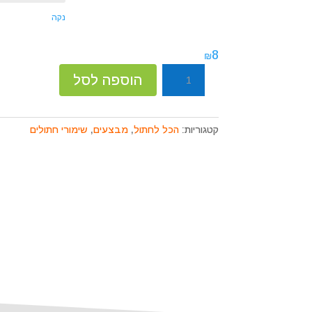
קוֹרֵא־מָסָךְ;
לְחַץ
נקה
Control-
F10
8
₪
לִפְתִיחַת
כמות
הוספה לסל
תַּפְרִיט
של
נְגִישׁוּת.
שימורי
לה
קטגוריות:
הכל לחתול
,
מבצעים
,
שימורי חתולים
קט
לחתולים
400
גר׳