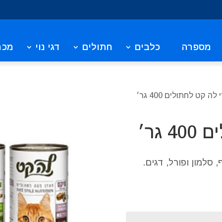
מספרה
כלבים
חתולים
דגי נוי
מכר
לה קט לחתולים 400 גר׳
גר׳
 סלמון ופורל, דגים.