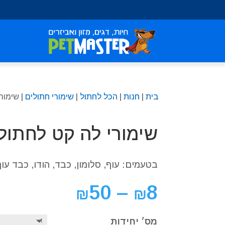
שִׂים
לֵב:
בְּאֲתָר
זֶה
מֻפְעֶלֶת
מַעֲרֶכֶת
נָגִישׁ
בִּקְלִיק
בית
|
חנות
|
הכל לחתול
|
שימורי חתולים
| שימורי 
הַמְּסַיַּעַת
לִנְגִישׁוּת
הָאֲתָר.
שימורי לה קט לחתולים 400 
לְחַץ
Control-
F11
בטעמים: עוף, סלומון, כבד, הודו, כבד עוף,
לְהַתְאָמַת
הָאֲתָר
50
–
8
₪
₪
לְעִוְורִים
הַמִּשְׁתַּמְּשִׁים
בְּתוֹכְנַת
מס׳ יחידות