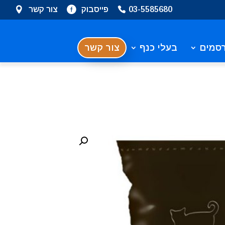
03-5585680
פייסבוק
צור קשר
סמים
בעלי כנף
צור קשר