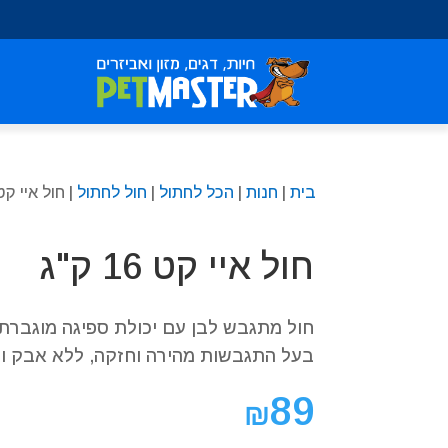
שִׂים
לֵב:
בְּאֲתָר
זֶה
מֻפְעֶלֶת
מַעֲרֶכֶת
נָגִישׁ
בִּקְלִיק
בית
|
חנות
|
הכל לחתול
|
חול לחתול
| חול איי קט 16 ק"
הַמְּסַיַּעַת
לִנְגִישׁוּת
הָאֲתָר.
חול איי קט 16 ק"ג
לְחַץ
Control-
F11
חול מתגבש לבן עם יכולת ספיגה מוגברת.
לְהַתְאָמַת
בעל התגבשות מהירה וחזקה, ללא אבק וקל
הָאֲתָר
לְעִוְורִים
89
הַמִּשְׁתַּמְּשִׁים
₪
בְּתוֹכְנַת