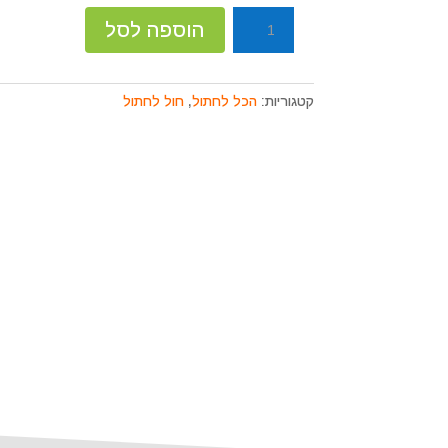
קוֹרֵא־מָסָךְ;
כמות
לְחַץ
הוספה לסל
של
Control-
חול
F10
איי
לִפְתִיחַת
קטגוריות:
הכל לחתול
,
חול לחתול
תַּפְרִיט
קט
נְגִישׁוּת.
16
ק"ג