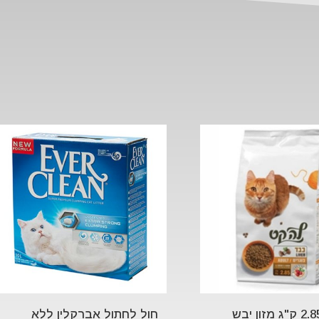
לה קט 2.85 ק"ג מזון יבש
חול לחתול אברקלין ללא