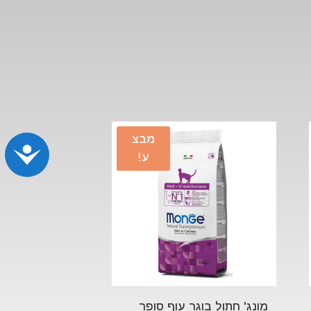
מבצ
נג
ע!
מונג' חתול בוגר עוף סופר