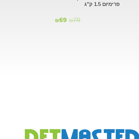
פרימיום 1.5 ק"ג
69
79
₪
₪