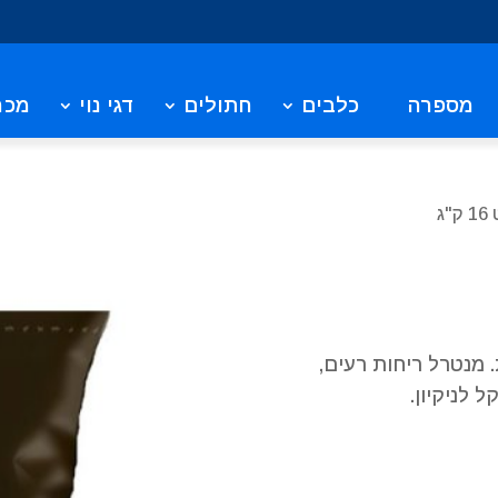
מספרה
כלבים
חתולים
דגי נוי
מכר
ג
 מנטרל ריחות רעים,
 לניקיון.