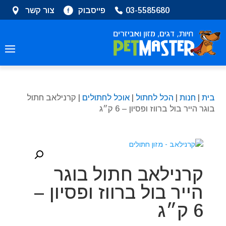
שִׂים
03-5585680
פייסבוק
צור קשר
לֵב:
בְּאֲתָר
זֶה
מֻפְעֶלֶת
מַעֲרֶכֶת
נָגִישׁ
בִּקְלִיק
בית
|
חנות
|
הכל לחתול
|
אוכל לחתולים
| קרנילאב חתול
הַמְּסַיַּעַת
בוגר הייר בול ברווז ופסיון – 6 ק״ג
לִנְגִישׁוּת
הָאֲתָר.
קרנילאב חתול בוגר
הייר בול ברווז ופסיון –
6 ק״ג