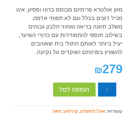
מזון אולטרא פרימיום מבוסס ברווז ופסיון, אינו
מכיל דגנים בכלל וגם לא תפוחי אדמה.
משלב תזונה בריאה ואחוזי חלבון גבוהים
בשילוב תוספי להתמודדות עם כדורי השיער,
יעיל ביותר לאותם חתולי בית שאוהבים
להשוויץ בפרוותם ושוקדים על נקיונה.
279
₪
כמות
הוספה לסל
של
קרנילאב
חתול
קטגוריות:
אוכל לחתולים
,
קרנילאב חתול
בוגר
הייר
בול