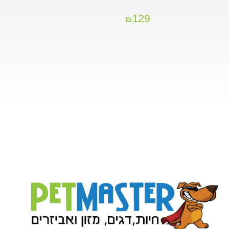
129
₪