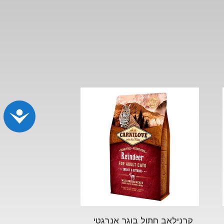
נג
קרנילאב חתול בוגר אנרגטי