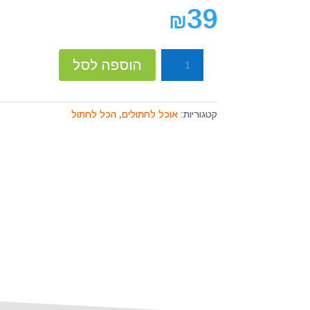
קוֹרֵא־מָסָךְ;
39
₪
לְחַץ
Control-
F10
כמות
הוספה לסל
לִפְתִיחַת
של
תַּפְרִיט
מזון
נְגִישׁוּת.
חתול
קטגוריות:
אוכל לחתולים
,
הכל לחתול
פריסקיז
7
טעמים
1.45
ק"ג