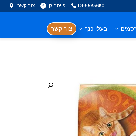
03-5585680
פייסבוק
צור קשר
סמים
בעלי כנף
צור קשר