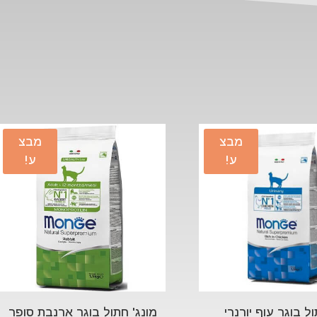
מבצ
מבצ
ע!
ע!
ול בוגר עוף יורנרי
מונג' חתול בוגר ארנבת סופר