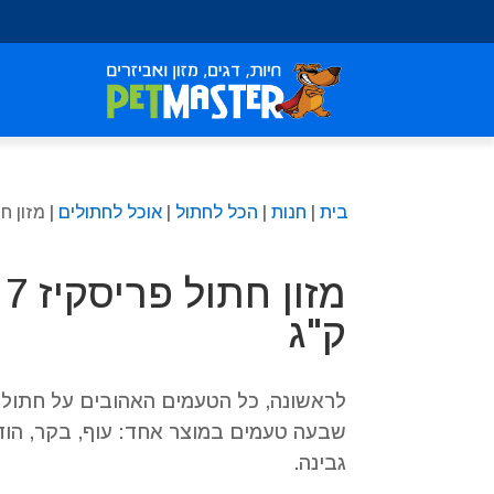
שִׂים
לֵב:
בְּאֲתָר
זֶה
מֻפְעֶלֶת
מַעֲרֶכֶת
נָגִישׁ
בִּקְלִיק
בית
|
חנות
|
הכל לחתול
|
אוכל לחתולים
| מזון חתול פר
הַמְּסַיַּעַת
לִנְגִישׁוּת
הָאֲתָר.
לְחַץ
Control-
ק"ג
F11
לְהַתְאָמַת
הָאֲתָר
לראשונה, כל הטעמים האהובים על חתולך
לְעִוְורִים
שבעה טעמים במוצר אחד: עוף, בקר, הודו,
הַמִּשְׁתַּמְּשִׁים
גבינה.
בְּתוֹכְנַת