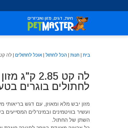
שִׂים
לֵב:
בְּאֲתָר
זֶה
מֻפְעֶלֶת
מַעֲרֶכֶת
נָגִישׁ
בִּקְלִיק
בית
|
חנות
|
הכל לחתול
|
אוכל לחתולים
| לה קט 2.85 ק"ג מזון יבש לחתולים בוגרים בטעם
הַמְּסַיַּעַת
לִנְגִישׁוּת
הָאֲתָר.
לה קט 2.85 ק"ג מ
לְחַץ
Control-
לחתולים בוגרים בטע
F11
לְהַתְאָמַת
הָאֲתָר
מזון יבש מלא ומאוזן, עם דגש בריאותי מ
לְעִוְורִים
ועשיר בוויטמינים ובמינרלים המסייעים ב
הַמִּשְׁתַּמְּשִׁים
השתן של החתול.
בְּתוֹכְנַת