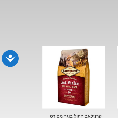
נג
קרנילאב חתול בוגר מסורס