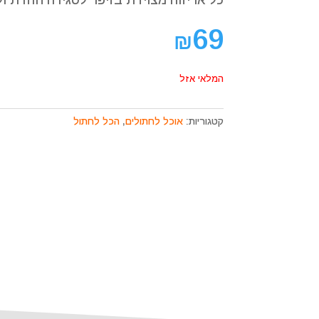
כל אריזוה מצוידת בזיפר לסגירה חוזרת ו
קוֹרֵא־מָסָךְ;
לְחַץ
69
Control-
₪
F10
לִפְתִיחַת
המלאי אזל
תַּפְרִיט
נְגִישׁוּת.
קטגוריות:
אוכל לחתולים
,
הכל לחתול