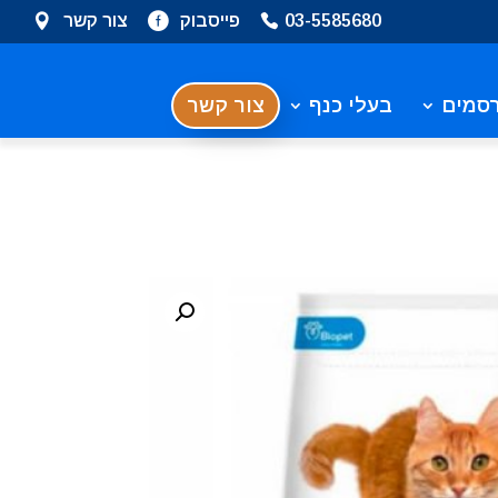
03-5585680
פייסבוק
צור קשר
סמים
בעלי כנף
צור קשר