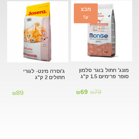
מבצ
ע!
מונג' חתול בוגר סלמון
ג'וסרה מינט- לגורי
סופר פרימיום 1.5 ק"ג
חתולים 2 ק"ג
69
79
89
₪
₪
₪