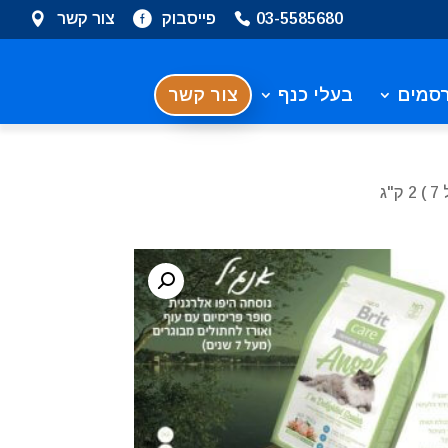
03-5585680
פייסבוק
צור קשר
סמים
בעלי כנף
צור קשר
ג