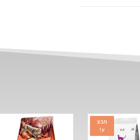
מבצ
ע!