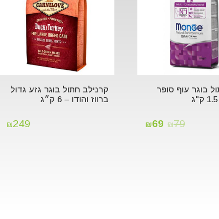
ול בוגר עוף סופר
קרנילב חתול בוגר גזע גדול
ברווז והודו – 6 ק״ג
249
69
79
₪
₪
₪