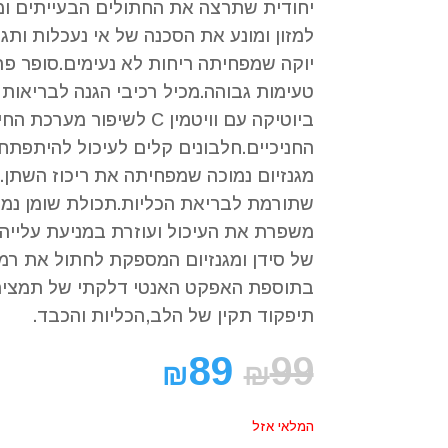
קוֹרֵא־מָסָךְ;
יחודית שתרצה את החתולים הבעייתים ומ
לְחַץ
למזון ומונע את הסכנה של אי נעכלות ותג
Control-
יוקה שמפחיתה ריחות לא נעימים.סופר פר
F10
טעימות גבוהה.מכיל רכיבי הגנה לבריאות
לִפְתִיחַת
תַּפְרִיט
ביוטיקה עם וויטמין C לשיפור מע
נְגִישׁוּת.
החניכיים.חלבונים קלים לעיכול להיתפתח
מגנזיום נמוכה שמפחיתה את ריכוז השתן.
שתורמת לבריאת הכליות.תכולת שומן נמו
משפרת את העיכול ועוזרת במניעת עליי
של סידן ומגנזיום המספקת לחתול את רמ
בתוספת האפקט האנטי דלקתי של תמצית
תיפקוד תקין של הלב,הכליות והכבד.
89
99
₪
₪
המלאי אזל