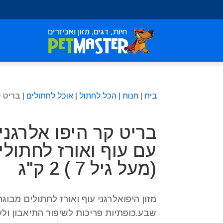
שִׂים
לֵב:
בְּאֲתָר
זֶה
מֻפְעֶלֶת
מַעֲרֶכֶת
נָגִישׁ
בִּקְלִיק
בית
|
חנות
|
הכל לחתול
|
אוכל לחתולים
| בריט קר
הַמְּסַיַּעַת
לִנְגִישׁוּת
הָאֲתָר.
בריט קר היפו אלרגני
לְחַץ
Control-
עם עוף ואורז לחתולי
F11
(מעל גיל 7 ) 2 ק"ג
לְהַתְאָמַת
הָאֲתָר
לְעִוְורִים
מזון היפואלרגני עוף ואורז לחתולים מבוגר
הַמִּשְׁתַּמְּשִׁים
בְּתוֹכְנַת
שבע.כופתיות פריכות לשיפור התיאבון ולע