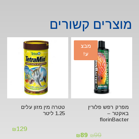
מוצרים קשורים
מבצ
ע!
מפרק רפש פלורין
טטרה מין מזון עלים
באקטר –
1.25 ליטר
florinBacter
129
₪
89
99
₪
₪