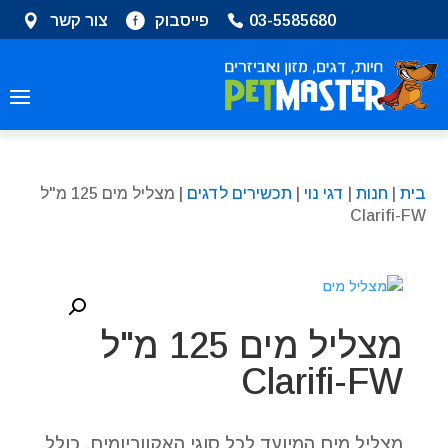
שִׂים
03-5585680
פייסבוק
צור קשר
לֵב:
בְּאֲתָר
זֶה
מֻפְעֶלֶת
מַעֲרֶכֶת
נָגִישׁ
בִּקְלִיק
בית
|
חנות
|
דגי נוי
|
תכשירים לדגים
| מצליל מים 125 מ"ל
הַמְּסַיַּעַת
Clarifi-FW
לִנְגִישׁוּת
הָאֲתָר.
מצליל מים 125 מ"ל
Clarifi-FW
מצליל מים המיועד לכל סוגי האקווריומים, כולל