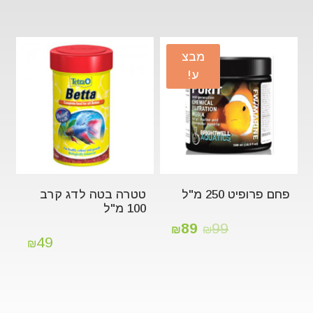
מבצ
ע!
פחם פרופיט 250 מ"ל
טטרה בטה לדג קרב
100 מ"ל
89
99
₪
₪
49
₪