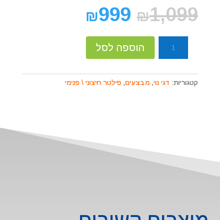
999
1,099
₪
₪
כמות
הוספה לסל
של
פילטר
חיצוני
קטגוריות:
דגי נוי
,
מבצעים
,
פילטר חיצוני \ פנימי
1800עם
יו
וי