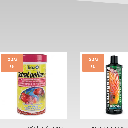
מבצ
מבצ
ע!
ע!