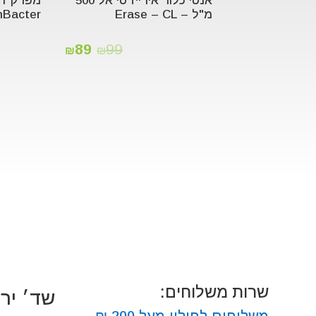
אנטי כלור אירייז סי אל 500
מפרק רפ
מ"ל – Erase – CL
inBacter
89
99
₪
₪
שרות משלוחים:
שד׳ ירושלים
משלוחים לחולון מעל 200 ₪