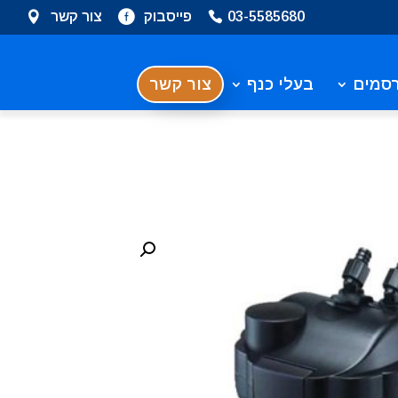
03-5585680
פייסבוק
צור קשר
סמים
בעלי כנף
צור קשר