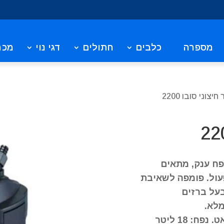
מספרה
כלבים
חתולים
דגי נוי
מכר
יצוני סובו 2200
פח ענק, מתאים
עול. פומפה לשאיבת
על ברזים
מלא.
תפוקה: 2200 ליטר בשעה. הספק: 35 וואט. נפח: 18 ליטר