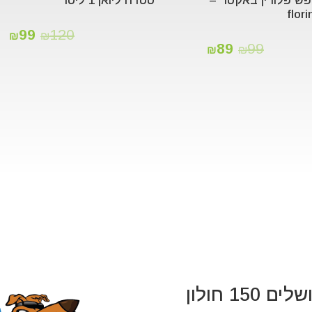
ש פלורין באקטר –
טטרה ליואן 1 ליטר
flor
99
120
₪
₪
89
99
₪
₪
 150 חולון