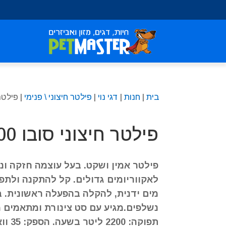
שִׂים
לֵב:
בְּאֲתָר
זֶה
מֻפְעֶלֶת
מַעֲרֶכֶת
נָגִישׁ
בִּקְלִיק
בית
|
חנות
|
דגי נוי
|
פילטר חיצוני \ פנימי
| פילטר ח
הַמְּסַיַּעַת
לִנְגִישׁוּת
הָאֲתָר.
פילטר חיצוני סובו 2200
לְחַץ
Control-
F11
פילטר אמין ושקט. בעל עוצמה חזקה ונ
לְהַתְאָמַת
לאקווריומים גדולים. קל להתקנה ולתפ
הָאֲתָר
לְעִוְורִים
מים ידנית, להקלה בהפעלה ראשונית. ב
הַמִּשְׁתַּמְּשִׁים
נשלפים.מגיע עם סט צינורת ומתאמים 
בְּתוֹכְנַת