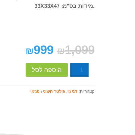
קוֹרֵא־מָסָךְ;
.מידות בס"מ: 33X33X47
לְחַץ
Control-
F10
לִפְתִיחַת
תַּפְרִיט
נְגִישׁוּת.
999
1,099
₪
₪
כמות
הוספה לסל
של
פילטר
חיצוני
קטגוריות:
דגי נוי
,
פילטר חיצוני \ פנימי
סובו
2200