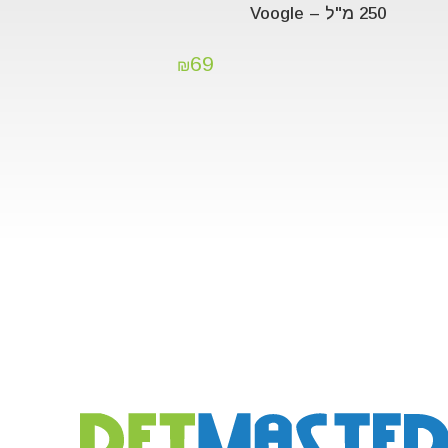
250 מ"ל – Voogle
69
₪