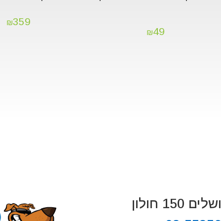
359
₪
49
₪
 150 חולון