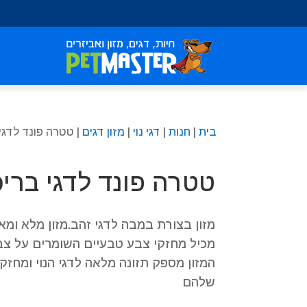
שִׂים
לֵב:
בְּאֲתָר
זֶה
מֻפְעֶלֶת
מַעֲרֶכֶת
נָגִישׁ
בִּקְלִיק
בית
|
חנות
|
דגי נוי
|
מזון דגים
| טטרה פונד לדגי בריכ
הַמְּסַיַּעַת
לִנְגִישׁוּת
הָאֲתָר.
טטרה פונד לדגי בריכה 1 ל
לְחַץ
Control-
F11
מזון בצורת במבה לדגי זהב.מזון מלא ומאוז
לְהַתְאָמַת
מכיל מחזקי צבע טבעיים השומרים על צב
הָאֲתָר
לְעִוְורִים
המזון מספק תזונה מלאה לדגי הנוי ומחז
הַמִּשְׁתַּמְּשִׁים
שלהם
בְּתוֹכְנַת