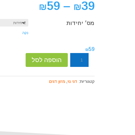
קוֹרֵא־מָסָךְ;
59
–
39
₪
₪
לְחַץ
Control-
F10
מס׳ יחידות
לִפְתִיחַת
נקה
תַּפְרִיט
נְגִישׁוּת.
59
₪
כמות
הוספה לסל
של
טטרה
פונד
קטגוריות:
דגי נוי
,
מזון דגים
לדגי
בריכה
1
ליטר