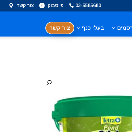
03-5585680
פייסבוק
צור קשר
סמים
בעלי כנף
צור קשר