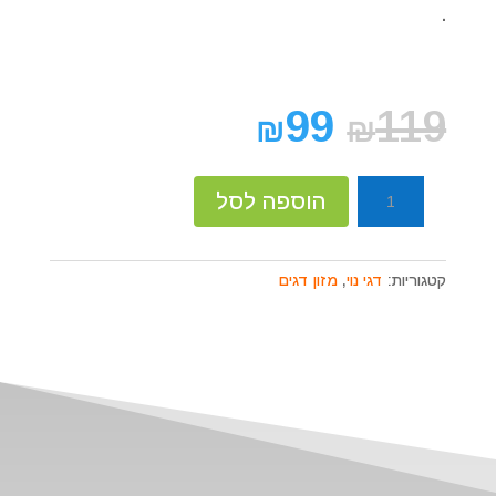
.
99
119
₪
₪
כמות
הוספה לסל
של
טטרה
סטיק
קטגוריות:
דגי נוי
,
מזון דגים
ציקליד
1.25
ליטר