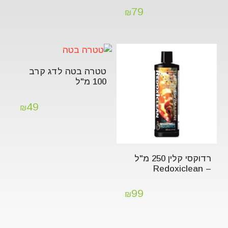
79
₪
טטרה בטה לדג קרב
100 מ"ל
49
₪
רדוקסי קלין 250 מ"ל
– Redoxiclean
99
₪