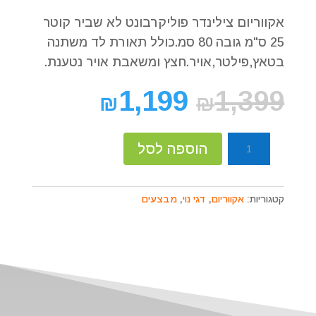
אקווריום צילינדר פוליקרבונט לא שביר קוטר
25 ס"מ גובה 80 סמ.כולל תאורת לד משתנה
בטאץ,פילטר,אויר.חצץ ומשאבת אויר נטענת.
1,199
1,399
₪
₪
כמות
הוספה לסל
של
אקווריום
צילינדר
קטגוריות:
אקווריום
,
דגי נוי
,
מבצעים
פוליקרבונט
קומפלט
קוטר
25
ס"מ.