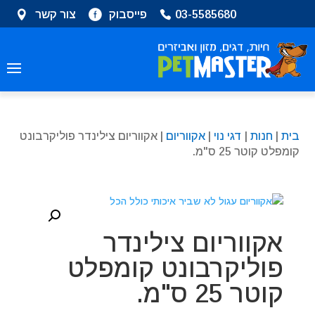
שִׂים
03-5585680
פייסבוק
צור קשר
לֵב:
בְּאֲתָר
זֶה
מֻפְעֶלֶת
מַעֲרֶכֶת
נָגִישׁ
בִּקְלִיק
בית
|
חנות
|
דגי נוי
|
אקווריום
| אקווריום צילינדר פוליקרבונט
הַמְּסַיַּעַת
קומפלט קוטר 25 ס"מ.
לִנְגִישׁוּת
הָאֲתָר.
אקווריום צילינדר
פוליקרבונט קומפלט
קוטר 25 ס"מ.