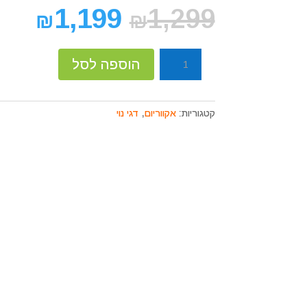
קוֹרֵא־מָסָךְ;
1,199
1,299
₪
₪
לְחַץ
Control-
F10
כמות
הוספה לסל
לִפְתִיחַת
של
תַּפְרִיט
אקווריום
נְגִישׁוּת.
סובו
קטגוריות:
אקווריום
,
דגי נוי
מפואר
עם
צג
דיגיטלי
48
סמ