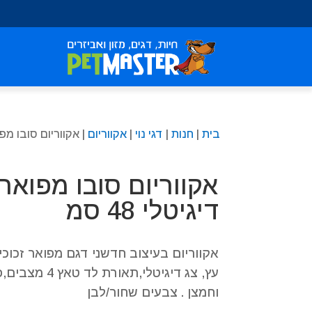
שִׂים
לֵב:
בְּאֲתָר
זֶה
מֻפְעֶלֶת
מַעֲרֶכֶת
נָגִישׁ
בִּקְלִיק
בית
|
חנות
|
דגי נוי
|
אקווריום
| אקווריום סובו מפואר
הַמְּסַיַּעַת
לִנְגִישׁוּת
הָאֲתָר.
אקווריום סובו מפואר
לְחַץ
Control-
דיגיטלי 48 סמ
F11
לְהַתְאָמַת
הָאֲתָר
אקווריום בעיצוב חדשני דגם מפואר זכוכ
לְעִוְורִים
עץ, צג דיגיטלי,ת
הַמִּשְׁתַּמְּשִׁים
וחמצן . צבעים שחור/לבן
בְּתוֹכְנַת