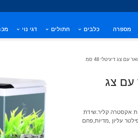
מספרה
כלבים
חתולים
דגי נוי
מכר
 עם צג דיגיטלי 48 סמ
 עם צג
ית אקסטרה קליר.שידת
אורת לד טאץ 4 מצבים,פילטר עליון ,מדיות,פחם