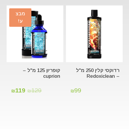
מבצ
ע!
רדוקסי קלין 250 מ"ל
קופריון 125 מ"ל –
cuprion
– Redoxiclean
119
129
99
₪
₪
₪