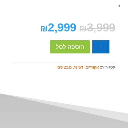
2,999
3,999
₪
₪
כמות
הוספה לסל
של
אקווריום
ג`אוול
קטגוריות:
אקווריום
,
דגי נוי
,
מבצעים
ריו
180
לבן