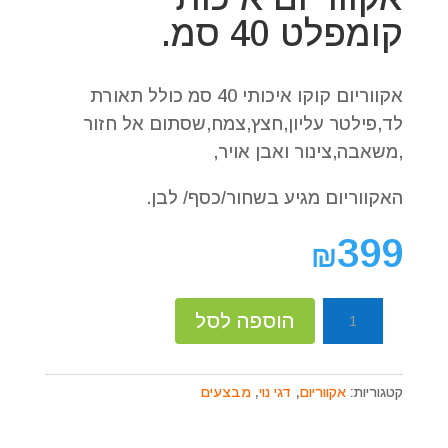
קומפלט 40 סמ.
אקווריום קוקו איכותי 40 סמ כולל תאורת
לד,פילטר עליון,חצץ,צמח,שסתום אל חזור
,משאבה,צינור ואבן אויר,
האקווריום מגיע בשחור/כסף/ לבן.
399
₪
כמות
הוספה לסל
של
אקווריום
איכותי
קטגוריות:
אקווריום
,
דגי נוי
,
מבצעים
קומפלט
40