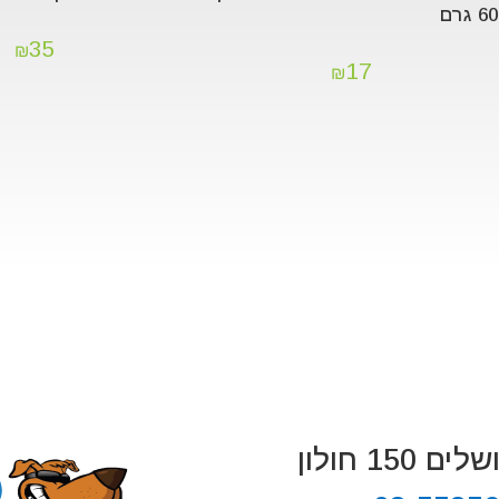
35
₪
17
₪
 150 חולון