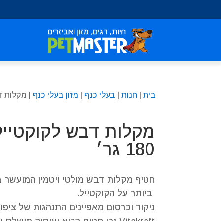
שִׂים
לֵב:
בְּאֲתָר
זֶה
מֻפְעֶלֶת
מַעֲרֶכֶת
נָגִישׁ
בִּקְלִיק
בית
|
חנות
|
בעלי כנף
|
מזון בעלי כנף
| מקלות דבש
הַמְּסַיַּעַת
לִנְגִישׁוּת
הָאֲתָר.
מקלות דבש לקוקטייל
לְחַץ
Control-
180 גר׳
F11
לְהַתְאָמַת
הָאֲתָר
חטיף מקלות דבש מולטי ויטמין המועשר 
לְעִוְורִים
ביותר על הקוקטייל.
הַמִּשְׁתַּמְּשִׁים
ניקור וכרסום מאפיינים התנהגות של ציפ
בְּתוֹכְנַת