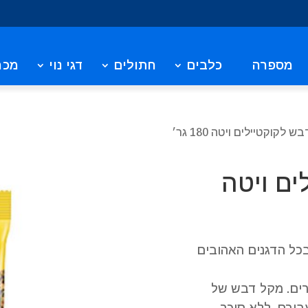
מספרה
כלבים
חתולים
דגי נוי
מכר
 לקוקטיילים ויטה 180 גר׳
ים ויטה
בכל הדגנים האהובים
ורים. מקל דבש של