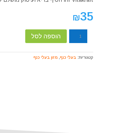
Vitakraft זהו חטיף בריא ועיסוק מושלם עבורם. ללא סוכר.
קוֹרֵא־מָסָךְ;
לְחַץ
35
Control-
₪
F10
לִפְתִיחַת
כמות
תַּפְרִיט
הוספה לסל
של
נְגִישׁוּת.
מקלות
דבש
קטגוריות:
בעלי כנף
,
מזון בעלי כנף
לקוקטיילים
ויטה
180
גר׳