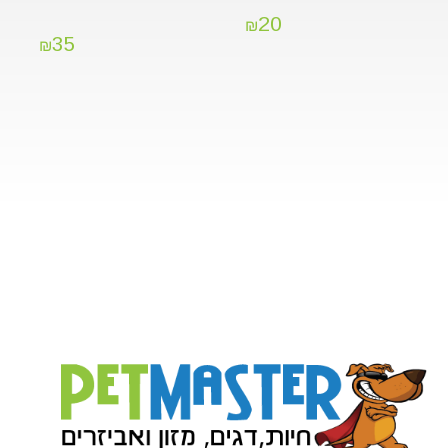
20
₪
35
₪