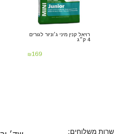
קוֹרֵא־מָסָךְ;
לְחַץ
Control-
F10
לִפְתִיחַת
רויאל קנין מיני ג׳וניור לגורים
תַּפְרִיט
4 ק״ג
נְגִישׁוּת.
169
₪
שרות משלוחים: