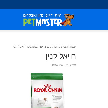
שִׂים
לֵב:
בְּאֲתָר
זֶה
מֻפְעֶלֶת
מַעֲרֶכֶת
נָגִישׁ
בִּקְלִיק
עמוד הבית
/
חנות
/ מוצרים המתויגים “רויאל קנין”
הַמְּסַיַּעַת
לִנְגִישׁוּת
רויאל קנין
הָאֲתָר.
לְחַץ
מציג תוצאה אחת
Control-
F11
לְהַתְאָמַת
הָאֲתָר
לְעִוְורִים
הַמִּשְׁתַּמְּשִׁים
בְּתוֹכְנַת