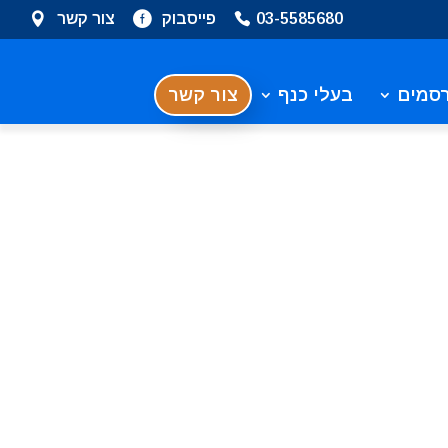
03-5585680
פייסבוק
צור קשר
סמים
בעלי כנף
צור קשר