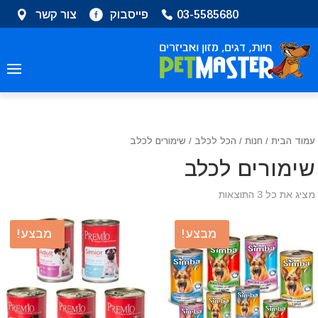
שִׂים
03-5585680
פייסבוק
צור קשר
לֵב:
בְּאֲתָר
זֶה
מֻפְעֶלֶת
מַעֲרֶכֶת
נָגִישׁ
בִּקְלִיק
הַמְּסַיַּעַת
עמוד הבית
/
חנות
/
הכל לכלב
/ שימורים לכלב
לִנְגִישׁוּת
שימורים לכלב
הָאֲתָר.
מציג את כל 3 התוצאות
מבצע!
מבצע!