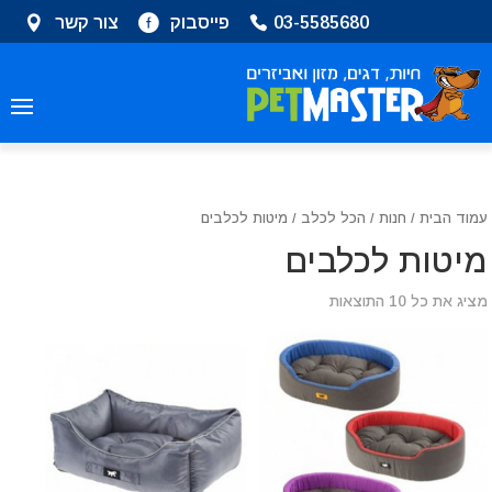
שִׂים
03-5585680
פייסבוק
צור קשר
לֵב:
בְּאֲתָר
זֶה
מֻפְעֶלֶת
מַעֲרֶכֶת
נָגִישׁ
בִּקְלִיק
הַמְּסַיַּעַת
עמוד הבית
/
חנות
/
הכל לכלב
/ מיטות לכלבים
לִנְגִישׁוּת
מיטות לכלבים
הָאֲתָר.
מציג את כל 10 התוצאות