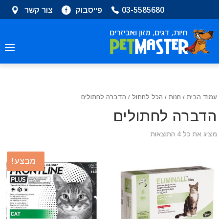
שִׂים
03-5585680
פייסבוק
צור קשר
לֵב:
בְּאֲתָר
זֶה
מֻפְעֶלֶת
מַעֲרֶכֶת
נָגִישׁ
בִּקְלִיק
הַמְּסַיַּעַת
עמוד הבית
/
חנות
/
הכל לחתול
/ הדברה לחתולים
לִנְגִישׁוּת
הדברה לחתולים
הָאֲתָר.
מציג את כל 4 התוצאות
מבצע!