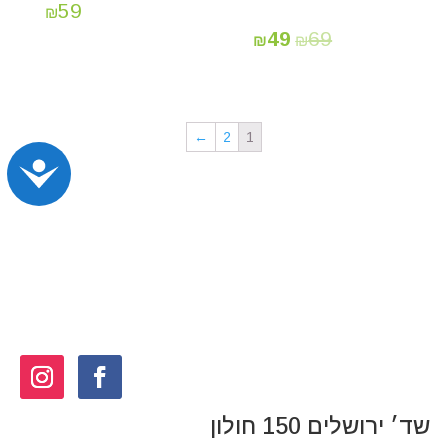
59
₪
49
69
₪
₪
←
2
1
נג
שד׳ ירושלים 150 חולון