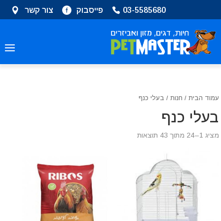
שִׂים
03-5585680
פייסבוק
צור קשר
לֵב:
בְּאֲתָר
זֶה
מֻפְעֶלֶת
מַעֲרֶכֶת
נָגִישׁ
בִּקְלִיק
הַמְּסַיַּעַת
עמוד הבית
/
חנות
/ בעלי כנף
לִנְגִישׁוּת
בעלי כנף
הָאֲתָר.
מציג 1–24 מתוך 43 תוצאות