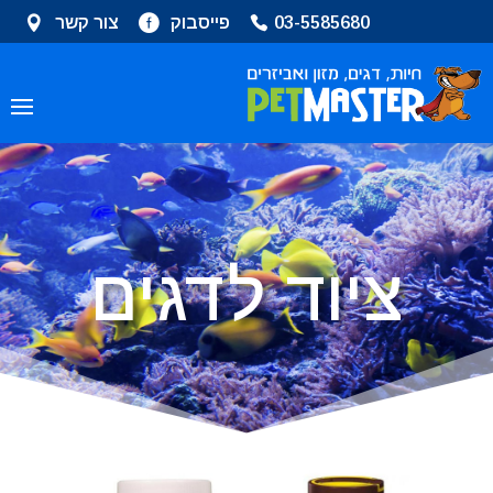
שִׂים
03-5585680
פייסבוק
צור קשר
לֵב:
בְּאֲתָר
זֶה
מֻפְעֶלֶת
מַעֲרֶכֶת
נָגִישׁ
בִּקְלִיק
הַמְּסַיַּעַת
לִנְגִישׁוּת
הָאֲתָר.
ציוד לדגים