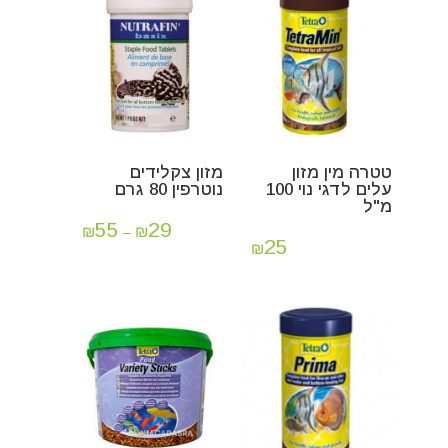
טטרה מין מזון
מזון צקלידים
עלים לדגי נוי 100
נוטרפין 80 גרם
מ"ל
55
29
₪
₪
–
25
₪