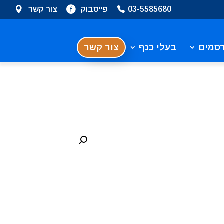
03-5585680
פייסבוק
צור קשר
סמים
בעלי כנף
צור קשר