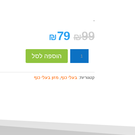
קוֹרֵא־מָסָךְ;
לְחַץ
Control-
.
F10
לִפְתִיחַת
79
99
₪
₪
תַּפְרִיט
נְגִישׁוּת.
כמות
הוספה לסל
של
תערובת
איכותית
קטגוריות:
בעלי כנף
,
מזון בעלי כנף
לתוכים
גדולים
ויטפול
1.5
ק"ג