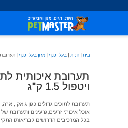
שִׂים
לֵב:
בְּאֲתָר
זֶה
מֻפְעֶלֶת
מַעֲרֶכֶת
נָגִישׁ
בִּקְלִיק
בית
|
חנות
|
בעלי כנף
|
מזון בעלי כנף
| תערובת אי
הַמְּסַיַּעַת
לִנְגִישׁוּת
הָאֲתָר.
תערובת איכותית לתו
לְחַץ
Control-
ויטפול 1.5 ק"ג
F11
לְהַתְאָמַת
הָאֲתָר
תערובת לתוכים גדולים כגון ג'אקו, ארה,
לְעִוְורִים
אוכל איכותי זרעים,גרעינים ותערובת של 
הַמִּשְׁתַּמְּשִׁים
בכל המרכיבים הדרושים לבריאותו התקינה
בְּתוֹכְנַת