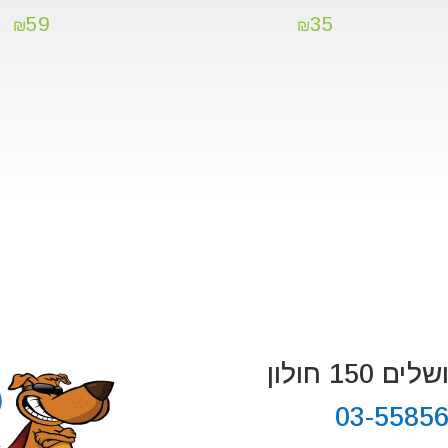
59
35
₪
₪
 150 חולון
03-5585